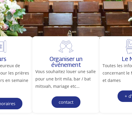
urs
Organiser un
Le 
événement
eureux de
Toutes les inf
Vous souhaitez louer une salle
pour les prières
concernant le
pour une brit mila, bar / bat
ours en semaine
et dames
mitsvah, mariage etc…
+ d
contact
horaires