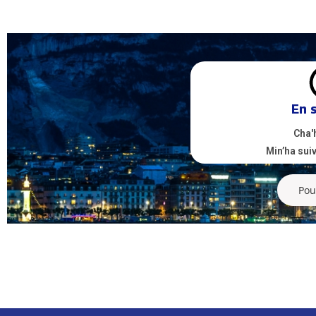
En 
Cha'
Min’ha suiv
Pou