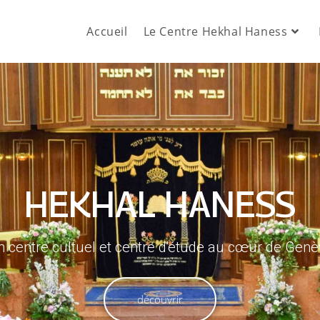
Accueil
Le Centre Hekhal Haness
HEKHAL HANESS
 centre cultuel et centre d'étude au cœur de Gen
découvrir