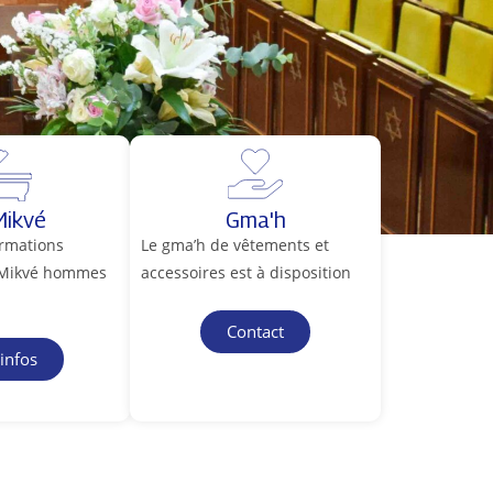
Mikvé
Gma'h
ormations
Le gma’h de vêtements et
 Mikvé hommes
accessoires est à disposition
Contact
'infos