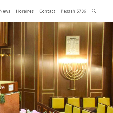
News
Horaires
Contact
Pessah 5786
ève