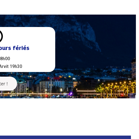
ours fériés
 8h00
 Arvit 19h30
er !